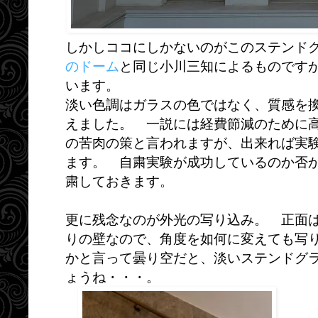
しかしココにしかないのがこのステン
のドーム
と同じ小川三知によるものです
います。
淡い色調はガラスの色ではなく、質感を
えました。 一説には経費節減のために
の苦肉の策と言われますが、出来れば実
ます。 自粛実験が成功しているのか否
粛しておきます。
更に残念なのが外光の写り込み。 正面
りの壁なので、角度を如何に変えても写
かと言って曇り空だと、淡いステンドグ
ょうね・・・。