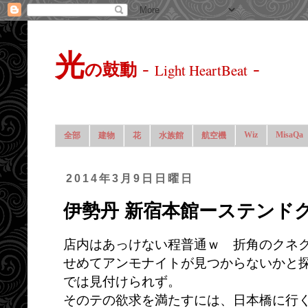
光
-
-
の鼓動
Light HeartBeat
Wiz
MisaQa
全部
建物
花
水族館
航空機
2014年3月9日日曜日
伊勢丹 新宿本館ーステンド
店内はあっけない程普通ｗ 折角のクネ
せめてアンモナイトが見つからないかと
では見付けられず。
そのテの欲求を満たすには、日本橋に行