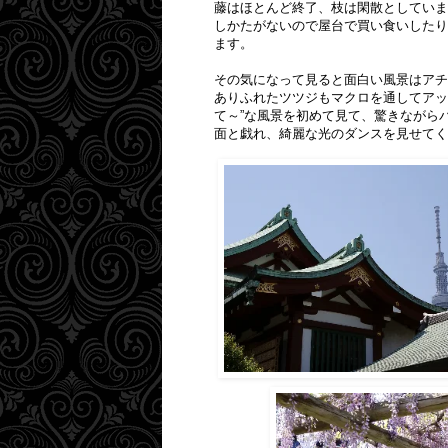
藤はほとんど終了、枝は閑散としてい
しかたがないので屋台で買い食いしたり
ます。
その気になって見ると面白い風景はアチ
ありふれたツツジもマクロを通してアッ
て～”な風景を初めて見て、驚きながら
面と戯れ、綺麗な光のダンスを見せてく