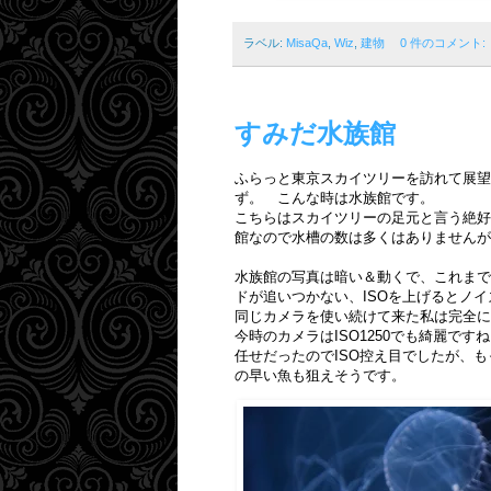
ラベル:
MisaQa
,
Wiz
,
建物
0 件のコメント:
すみだ水族館
ふらっと東京スカイツリーを訪れて展望
ず。 こんな時は水族館です。
こちらはスカイツリーの足元と言う絶好
館なので水槽の数は多くはありませんが
水族館の写真は暗い＆動くで、これまで
ドが追いつかない、ISOを上げるとノ
同じカメラを使い続けて来た私は完全に
今時のカメラはISO1250でも綺麗で
任せだったのでISO控え目でしたが、
の早い魚も狙えそうです。