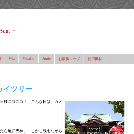
-
Beat
Wiz
MisaQa
Junie
機
お散歩マップ
使用機材
カイツリー
日様ニコニコ！ こんな日は、カメ
たら亀戸天神。 しかし残念ながら