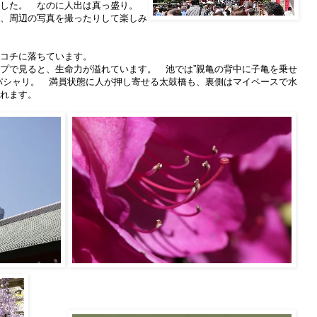
ました。 なのに人出は真っ盛り。
、周辺の写真を撮ったりして楽しみ
コチに落ちています。
プで見ると、生命力が溢れています。 池では”親亀の背中に子亀を乗せ
パシャリ。 満員状態に人が押し寄せる太鼓橋も、裏側はマイペースで水
れます。