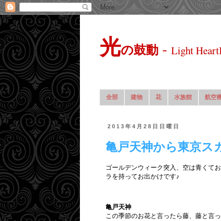
光
-
の鼓動
Light Heart
全部
建物
花
水族館
航空
2013年4月28日日曜日
亀戸天神から東京ス
ゴールデンウィーク突入、空は青くてお
ラを持ってお出かけです♪
亀戸天神
この季節のお花と言ったら藤、藤と言っ