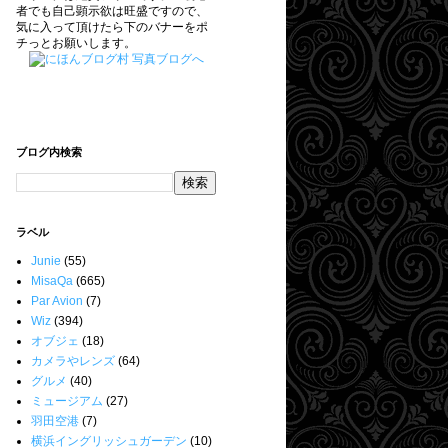
者でも自己顕示欲は旺盛ですので、
気に入って頂けたら下のバナーをポ
チっとお願いします。
ブログ内検索
ラベル
Junie
(55)
MisaQa
(665)
Par Avion
(7)
Wiz
(394)
オブジェ
(18)
カメラやレンズ
(64)
グルメ
(40)
ミュージアム
(27)
羽田空港
(7)
横浜イングリッシュガーデン
(10)