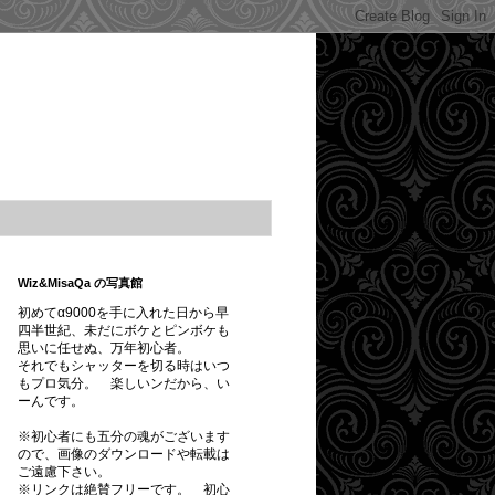
Wiz&MisaQa の写真館
初めてα9000を手に入れた日から早
四半世紀、未だにボケとピンボケも
思いに任せぬ、万年初心者。
それでもシャッターを切る時はいつ
もプロ気分。 楽しいンだから、い
ーんです。
※初心者にも五分の魂がございます
ので、画像のダウンロードや転載は
ご遠慮下さい。
※
リンクは絶賛フリーです。
初心