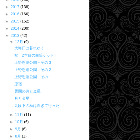
►
2017
(138)
►
2016
(166)
►
2015
(152)
►
2014
(200)
▼
2013
(42)
▼
12月
(9)
大晦日は暮れゆく
祝 2本目の白筒ゲット！
上野恩賜公園－その３
上野恩賜公園－その２
上野恩賜公園－その１
原宿
雲間の月と金星
月と金星
九段下の秋は過ぎて行った
►
11月
(11)
►
10月
(6)
►
9月
(6)
►
8月
(1)