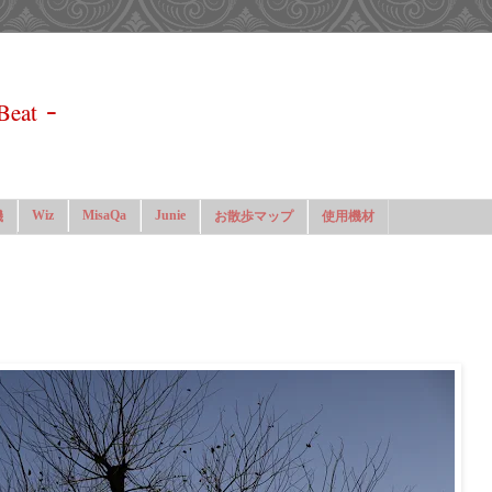
-
Beat
Wiz
MisaQa
Junie
機
お散歩マップ
使用機材