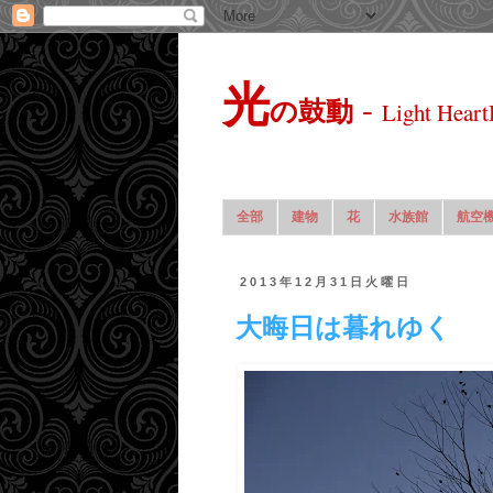
光
-
の鼓動
Light Heart
全部
建物
花
水族館
航空
2013年12月31日火曜日
大晦日は暮れゆく