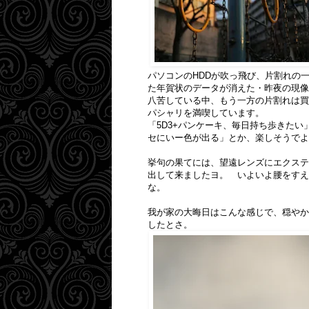
パソコンのHDDが吹っ飛び、片割れの
た年賀状のデータが消えた・昨夜の現像
八苦している中、もう一方の片割れは買
パシャリを満喫しています。
「5D3+パンケーキ、毎日持ち歩きたい
セにいー色が出る」とか、楽しそうでよ
挙句の果てには、望遠レンズにエクステ
出して来ましたヨ。 いよいよ腰をすえ
な。
我が家の大晦日はこんな感じで、穏やか
したとさ。