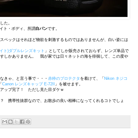
した。
ホワイト・ボディ、所謂
白パン
です。
庸なスペックはそれほど物欲を刺激するものではありませんが、白い姿には
(ホワイト)ダブルレンズキット
」としてしか販売されておらず、レンズ単品で
すしかありません。 我が家では日々ネットの海を徘徊して、この度や
なきゃ、と言う事で・・・
赤枠のプロテクタ
を着けて、「
Nikon ネジコ
「
Canon レンズキャップ E-72II
」を被せます。
アップ完了！ ただし見た目ダケｗ
？ 携帯性抜群なので、お散歩の良い相棒になってくれるコトでしょ