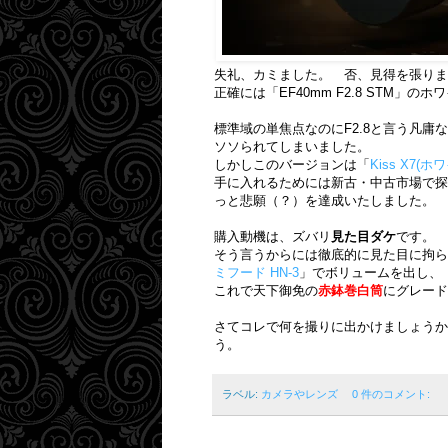
失礼、カミました。 否、見得を張りま
正確には「EF40mm F2.8 STM」の
標準域の単焦点なのにF2.8と言う凡
ソソられてしまいました。
しかしこのバージョンは「
Kiss X7
手に入れるためには新古・中古市場で探
っと悲願（？）を達成いたしました。
購入動機は、ズバリ
見た目ダケ
です。
そう言うからには徹底的に見た目に拘ら
ミフード HN-3
」でボリュームを出し、
これで天下御免の
赤鉢巻白筒
にグレード
さてコレで何を撮りに出かけましょうか
う。
ラベル:
カメラやレンズ
0 件のコメント: