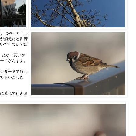
一方はやっと作っ
が消えたと四苦
いだしついでに
」とか「安いク
ーござんすナ。
ンダーまで持ち
ちゃいました
に暮れて行きま