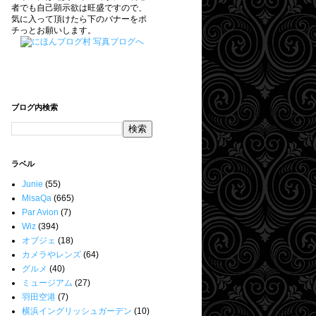
者でも自己顕示欲は旺盛ですので、
気に入って頂けたら下のバナーをポ
チっとお願いします。
ブログ内検索
ラベル
Junie
(55)
MisaQa
(665)
Par Avion
(7)
Wiz
(394)
オブジェ
(18)
カメラやレンズ
(64)
グルメ
(40)
ミュージアム
(27)
羽田空港
(7)
横浜イングリッシュガーデン
(10)