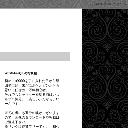
Wiz&MisaQa の写真館
初めてα9000を手に入れた日から早
四半世紀、未だにボケとピンボケも
思いに任せぬ、万年初心者。
それでもシャッターを切る時はいつ
もプロ気分。 楽しいンだから、い
ーんです。
※初心者にも五分の魂がございます
ので、画像のダウンロードや転載は
ご遠慮下さい。
※
リンクは絶賛フリーです。
初心