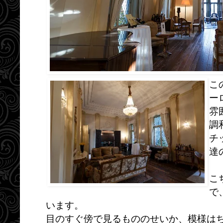
こ
ー
雰
調
チ
達
こ
で
います。
目のすぐ傍で見るもののせいか、模様は