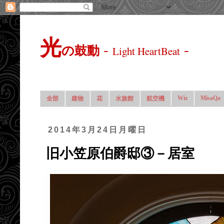
光
-
-
の鼓動
Light HeartBeat
Wiz
MisaQa
全部
建物
花
水族館
航空機
2014年3月24日月曜日
旧小笠原伯爵邸③－居室