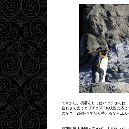
ですから、横着をしてはいけませんね。
合わせて言うと1DXと5D3も状況に
のか？ 2台持ちで切り替えるなら1D
～。
葛西臨界水族園と言えば、本来はマグロ