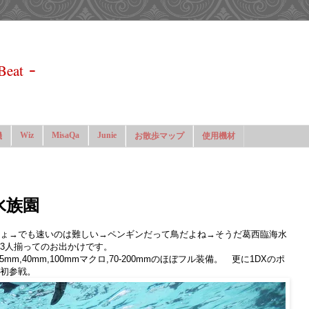
-
Beat
Wiz
MisaQa
Junie
機
お散歩マップ
使用機材
水族園
ょ→でも速いのは難しい→ペンギンだって鳥だよね→そうだ葛西臨海水
3人揃ってのお出かけです。
5mm,40mm,100mmマクロ,70-200mmのほぼフル装備。 更に1DXのポ
Iも初参戦。