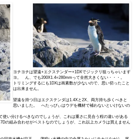
ヨチヨチは望遠+エクステンダー+1DXでジックリ狙っちゃいます
ヨ。 ん、でも200X1.4=280mmって全然大きくない・・・。
トリミングするにも1DXは画素数が少ないので、思い切ったこと
は出来ません。
望遠を持つ日はエクステンダは1.4Xと2X、両方持ち歩くべきと
思いました。 へたっぴぃはウデを機材で補わないといけないの
応じて使い分けるべきなのでしょうが、これは重さに見合う程の違いがある
X+7Dの組み合わせがベストなのでしょうが、これ以上カメラは買えません
の回遊水槽が目玉。 薄暗い水槽の中で金属みたいにテカりながら、尾