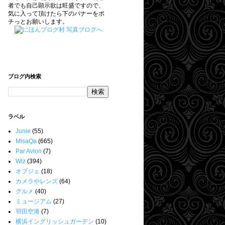
者でも自己顕示欲は旺盛ですので、
気に入って頂けたら下のバナーをポ
チっとお願いします。
ブログ内検索
ラベル
Junie
(55)
MisaQa
(665)
Par Avion
(7)
Wiz
(394)
オブジェ
(18)
カメラやレンズ
(64)
グルメ
(40)
ミュージアム
(27)
羽田空港
(7)
横浜イングリッシュガーデン
(10)