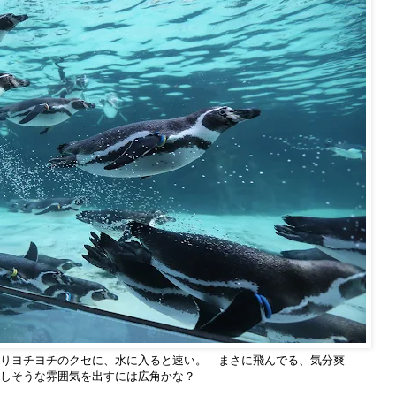
りヨチヨチのクセに、水に入ると速い。 まさに飛んでる、気分爽
しそうな雰囲気を出すには広角かな？