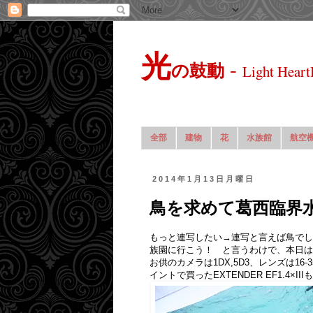
光
-
の鼓動
Light Heart
全部
建物
花
水族館
航空
2014年1月13日月曜日
鳥を求めて葛西臨界
もっと連写したい→連写と言えば鳥でし
族園に行こう！ と言うわけで、本日は
お供のカメラは1DX,5D3、レンズは16-3
イントで買ったEXTENDER EF1.4×II