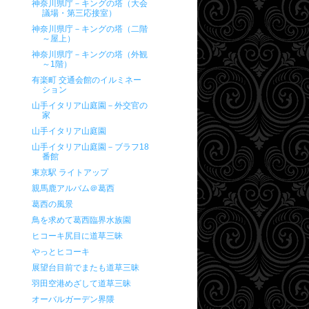
神奈川県庁－キングの塔（大会
議場・第三応接室）
神奈川県庁－キングの塔（二階
～屋上）
神奈川県庁－キングの塔（外観
～1階）
有楽町 交通会館のイルミネー
ション
山手イタリア山庭園－外交官の
家
山手イタリア山庭園
山手イタリア山庭園－ブラフ18
番館
東京駅 ライトアップ
親馬鹿アルバム＠葛西
葛西の風景
鳥を求めて葛西臨界水族園
ヒコーキ尻目に道草三昧
やっとヒコーキ
展望台目前でまたも道草三昧
羽田空港めざして道草三昧
オーバルガーデン界隈