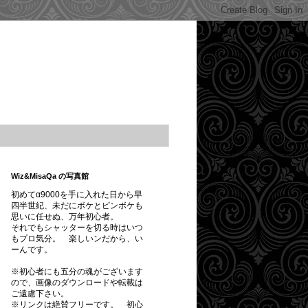
Wiz&MisaQa の写真館
初めてα9000を手に入れた日から早
四半世紀、未だにボケとピンボケも
思いに任せぬ、万年初心者。
それでもシャッターを切る時はいつ
もプロ気分。 楽しいンだから、い
ーんです。
※初心者にも五分の魂がございます
ので、画像のダウンロードや転載は
ご遠慮下さい。
※
リンクは絶賛フリーです。
初心