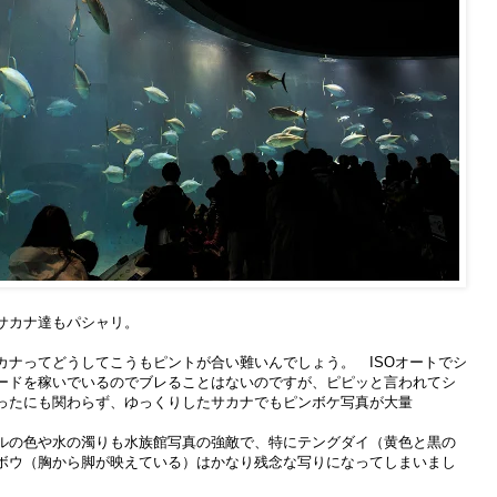
サカナ達もパシャリ。
カナってどうしてこうもピントが合い難いんでしょう。 ISOオートでシ
ードを稼いでいるのでブレることはないのですが、ピピッと言われてシ
ったにも関わらず、ゆっくりしたサカナでもピンボケ写真が大量
ルの色や水の濁りも水族館写真の強敵で、特にテングダイ（黄色と黒の
ボウ（胸から脚が映えている）はかなり残念な写りになってしまいまし