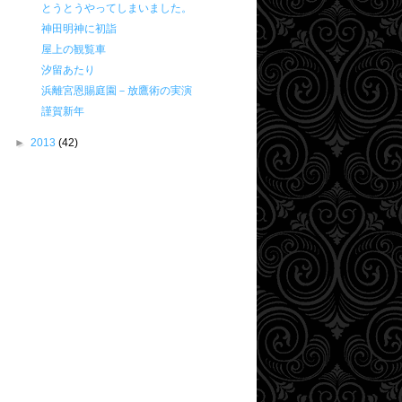
とうとうやってしまいました。
神田明神に初詣
屋上の観覧車
汐留あたり
浜離宮恩賜庭園－放鷹術の実演
謹賀新年
►
2013
(42)