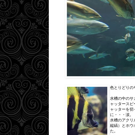
色とりどりの
水槽の中のサ
ャッタースピ
ャッターを切
に・・・涙。
水槽のアクリ
縦縞）とホウ
た。