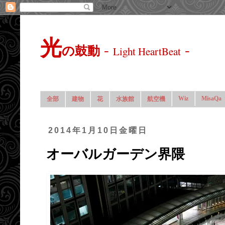
光
-
-
の鼓動
Light HeartBeat
Wiz
MisaQa
全部
建物
花
水族館
航空機
2014年1月10日金曜日
オーバルガーデン界隈