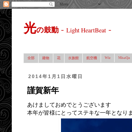
光
-
-
の鼓動
Light HeartBeat
Wiz
MisaQa
全部
建物
花
水族館
航空機
2014年1月1日水曜日
謹賀新年
あけましておめでとうございます
本年が皆様にとってステキな一年となりま