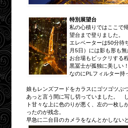
特別展望台
私の心積りではここで
望台まで登りました。
エレベーターは50分待ち
月5日）には影も形も
お台場もビックリする
黒冨士が孤独に美しい
なのにPLフィルター持
娘もレンズフードをカラスにゴツゴツぶつけ
あっと言う間に写し切っていました。 し
ト甘々な上に色のりが悪く、左の一枚し
ったのが残念。
早急に二台目のカメラをなんとかしない