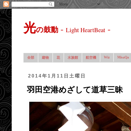
光
-
-
の鼓動
Light HeartBeat
Wiz
MisaQa
全部
建物
花
水族館
航空機
2014年1月11日土曜日
羽田空港めざして道草三昧