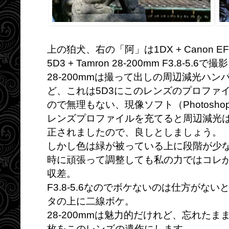
上の狛犬、右の「阿」は1DX + Canon EF
5D3 + Tamron 28-200mm F3.8-5.6
28-200mmは撮って出しの周辺減光ハン
ど、これは5D3にこのレンズのプロファ
ので無理もない、現像ソフト（Photoshop
レンズプロファイルを充てると周辺減光
正されましたので、良しとしましょう。
しかし色は緑が被っている上に段階が少
時に頑張って調整しても私の力ではコレ
収差。
F3.8-5.6なのでボケないのは仕方がな
タの上に二線ボケ。
28-200mmは魅力的だけれど、忘れた
枚をこのレンズの遺作にします。