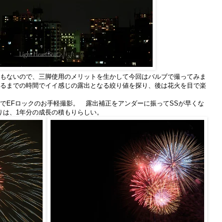
もないので、三脚使用のメリットを生かして今回はバルブで撮ってみま
るまでの時間でイイ感じの露出となる絞り値を探り、後は花火を目で楽
でEFロックのお手軽撮影。 露出補正をアンダーに振ってSSが早くな
りは、1年分の成長の積もりらしい。