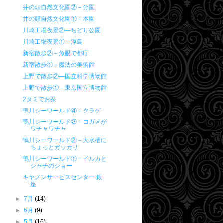
井の頭自然文化園②－分園
井の頭自然文化園①－本園
川崎工場夜景②―ちどり公園
川崎工場夜景①―浮島
新宿散歩②－魚眼で都庁
新宿散歩①－魔法の美術館
上野で散歩②―国立科学博物館
上野で散歩①－東京国立博物館
2タミでお茶
鴨川シーワールド④－クラゲ
鴨川シーワールド③－コガメが
ワチャワチャ
鴨川シーワールド②－大水槽に
ちょっとガッカリ
鴨川シーワールド①－イルカと
シャチのショー
キヤノンサービスセンター 銀
座
►
7月
(14)
►
6月
(9)
►
5月
(16)