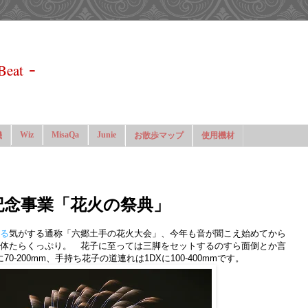
-
Beat
Wiz
MisaQa
Junie
機
お散歩マップ
使用機材
記念事業「花火の祭典」
る
気がする通称「六郷土手の花火大会」、今年も音が聞こえ始めてから
体たらくっぷり。 花子に至っては三脚をセットするのすら面倒とか言
0-200mm、手持ち花子の道連れは1DXに100-400mmです。