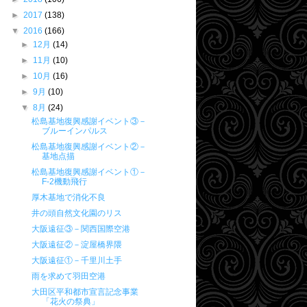
►
2017
(138)
▼
2016
(166)
►
12月
(14)
►
11月
(10)
►
10月
(16)
►
9月
(10)
▼
8月
(24)
松島基地復興感謝イベント③－
ブルーインパルス
松島基地復興感謝イベント②－
基地点描
松島基地復興感謝イベント①－
F-2機動飛行
厚木基地で消化不良
井の頭自然文化園のリス
大阪遠征③－関西国際空港
大阪遠征②－淀屋橋界隈
大阪遠征①－千里川土手
雨を求めて羽田空港
大田区平和都市宣言記念事業
「花火の祭典」