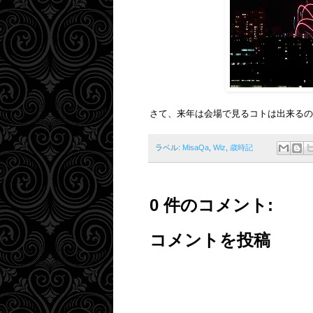
さて、来年は会場で見るコトは出来るの
ラベル:
MisaQa
,
Wiz
,
歳時記
0 件のコメント:
コメントを投稿