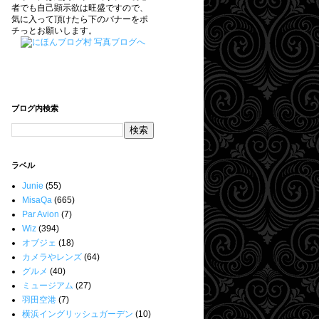
者でも自己顕示欲は旺盛ですので、
気に入って頂けたら下のバナーをポ
チっとお願いします。
ブログ内検索
ラベル
Junie
(55)
MisaQa
(665)
Par Avion
(7)
Wiz
(394)
オブジェ
(18)
カメラやレンズ
(64)
グルメ
(40)
ミュージアム
(27)
羽田空港
(7)
横浜イングリッシュガーデン
(10)