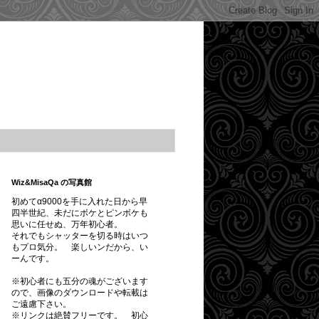
Wiz&MisaQa の写真館
初めてα9000を手に入れた日から早
四半世紀、未だにボケとピンボケも
思いに任せぬ、万年初心者。
それでもシャッターを切る時はいつ
もプロ気分。 楽しいンだから、い
ーんです。
※初心者にも五分の魂がございます
ので、画像のダウンロードや転載は
ご遠慮下さい。
※
リンクは絶賛フリーです。
初心