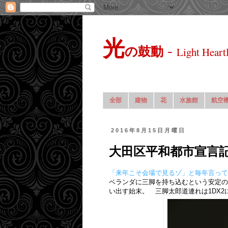
光
-
の鼓動
Light Heart
全部
建物
花
水族館
航空
2016年8月15日月曜日
大田区平和都市宣言
「来年こそ会場で見るゾ」と毎年言って
ベランダに三脚を持ち込むという安定の
い出す始末。 三脚太郎道連れは1DX2に7