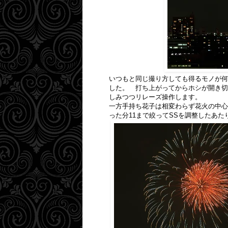
いつもと同じ撮り方しても得るモノが何
した。 打ち上がってからホシが開き切
しみつつリレーズ操作します。
一方手持ち花子は相変わらず花火の中心
った分11まで絞ってSSを調整したあた