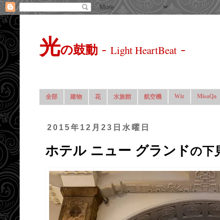
光
-
-
の鼓動
Light HeartBeat
Wiz
MisaQa
全部
建物
花
水族館
航空機
2015年12月23日水曜日
ホテル ニュー グランド
の下