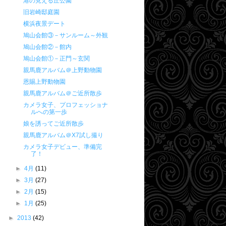
港の見える丘公園
旧岩崎邸庭園
横浜夜景デート
鳩山会館③－サンルーム～外観
鳩山会館②－館内
鳩山会館①－正門～玄関
親馬鹿アルバム＠上野動物園
恩賜上野動物園
親馬鹿アルバム＠ご近所散歩
カメラ女子、プロフェッショナ
ルへの第一歩
娘を誘ってご近所散歩
親馬鹿アルバム＠X7試し撮り
カメラ女子デビュー、準備完
了！
►
4月
(11)
►
3月
(27)
►
2月
(15)
►
1月
(25)
►
2013
(42)