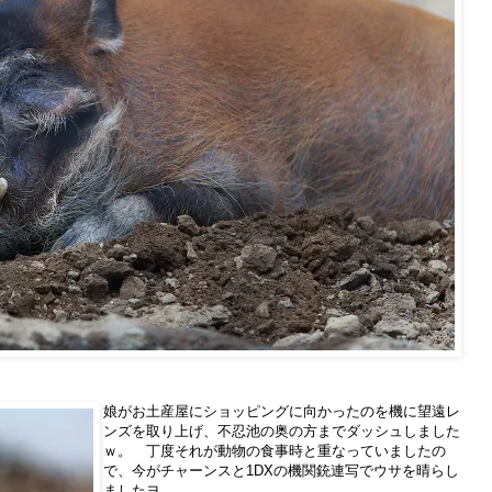
娘がお土産屋にショッピングに向かったのを機に望遠レ
ンズを取り上げ、不忍池の奥の方までダッシュしました
ｗ。 丁度それが動物の食事時と重なっていましたの
で、今がチャーンスと1DXの機関銃連写でウサを晴らし
ましたヨ。