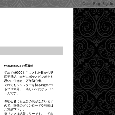
Wiz&MisaQa の写真館
初めてα9000を手に入れた日から早
四半世紀、未だにボケとピンボケも
思いに任せぬ、万年初心者。
それでもシャッターを切る時はいつ
もプロ気分。 楽しいンだから、い
ーんです。
※初心者にも五分の魂がございます
ので、画像のダウンロードや転載は
ご遠慮下さい。
※
リンクは絶賛フリーです。
初心