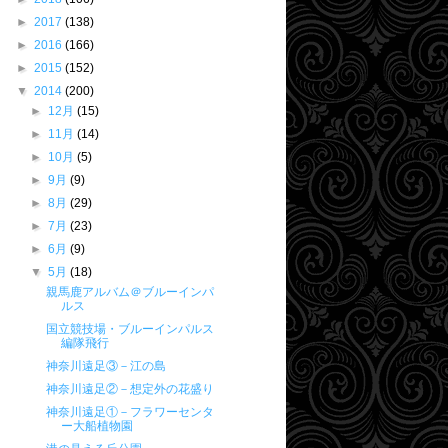
►
2017
(138)
►
2016
(166)
►
2015
(152)
▼
2014
(200)
►
12月
(15)
►
11月
(14)
►
10月
(5)
►
9月
(9)
►
8月
(29)
►
7月
(23)
►
6月
(9)
▼
5月
(18)
親馬鹿アルバム＠ブルーインパ
ルス
国立競技場・ブルーインパルス
編隊飛行
神奈川遠足③－江の島
神奈川遠足②－想定外の花盛り
神奈川遠足①－フラワーセンタ
ー大船植物園