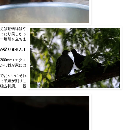
えば動物縁はや
ったり美しかっ
一層引き立ちま
が足りません！
00mm+エクス
かし我が家には
でお互いにそれ
っ子姫が割りこ
独占状態。 親