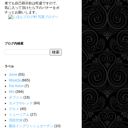
者でも自己顕示欲は旺盛ですので、
気に入って頂けたら下のバナーをポ
チっとお願いします。
ブログ内検索
ラベル
Junie
(55)
MisaQa
(665)
Par Avion
(7)
Wiz
(394)
オブジェ
(18)
カメラやレンズ
(64)
グルメ
(40)
ミュージアム
(27)
羽田空港
(7)
横浜イングリッシュガーデン
(10)