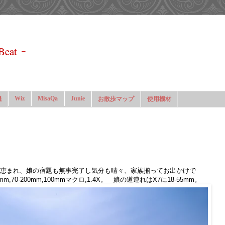
-
Beat
Wiz
MisaQa
Junie
機
お散歩マップ
使用機材
恵まれ、娘の宿題も無事完了し気分も晴々、家族揃ってお出かけで
m,70-200mm,100mmマクロ,1.4X。 娘の道連れはX7に18-55mm。