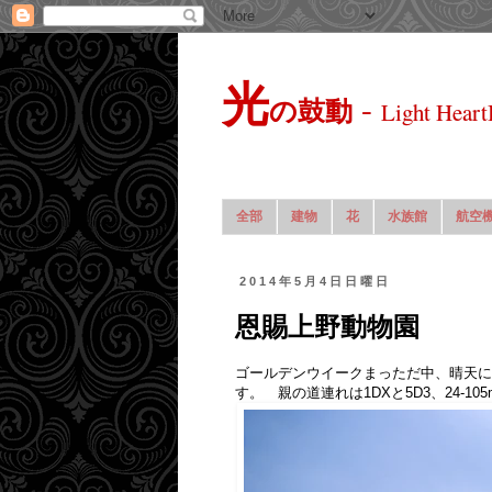
光
-
の鼓動
Light Heart
全部
建物
花
水族館
航空
2014年5月4日日曜日
恩賜上野動物園
ゴールデンウイークまっただ中、晴天に
す。 親の道連れは1DXと5D3、24-105m