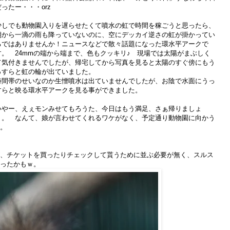
だったー・・・orz
少しでも動物園入りを遅らせたくて噴水の虹で時間を稼ごうと思ったら、
朝から一滴の雨も降っていないのに、空にデッカイ逆さの虹が掛かってい
るではありませんか！ニュースなどで散々話題になった環水平アークで
す。 24mmの端から端まで、色もクッキリ♪ 現場では太陽がまぶしく
て気付きませんでしたが、帰宅してから写真を見ると太陽のすぐ傍にもう
っすらと虹の輪が出ていました。
時間帯のせいなのか生憎噴水は出ていませんでしたが、お陰で水面にうっ
すらと映る環水平アークを見る事ができました。
いやー、えぇモンみせてもろうた、今日はもう満足、さぁ帰りましょ
う。 なんて、娘が言わせてくれるワケがなく、予定通り動物園に向かう
。
、チケットを買ったりチェックして貰うために並ぶ必要が無く、スルス
ったかもｗ。