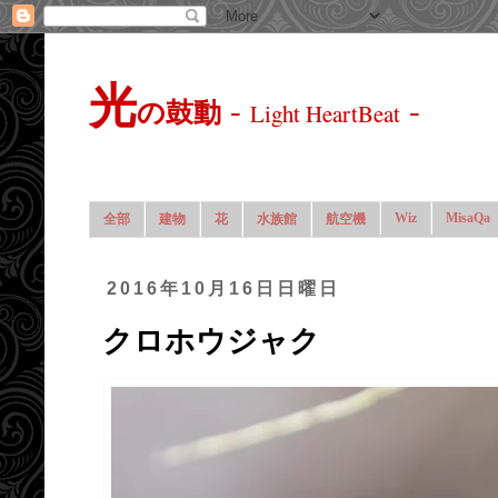
光
-
-
の鼓動
Light HeartBeat
Wiz
MisaQa
全部
建物
花
水族館
航空機
2016年10月16日日曜日
クロホウジャク