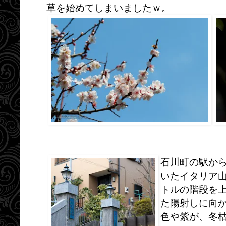
草を始めてしまいましたｗ。
石川町の駅か
いたイタリア
トルの階段を
た陽射しに向
色や紫が、冬