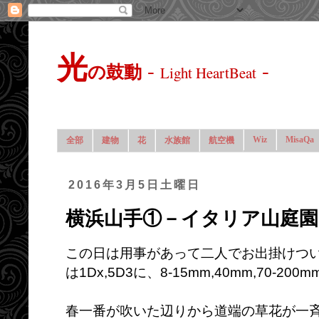
光
-
-
の鼓動
Light HeartBeat
Wiz
MisaQa
全部
建物
花
水族館
航空機
2016年3月5日土曜日
横浜山手①－イタリア山庭園
この日は用事があって二人でお出掛けつ
は1Dx,5D3に、8-15mm,40mm,70-20
春一番が吹いた辺りから道端の草花が一