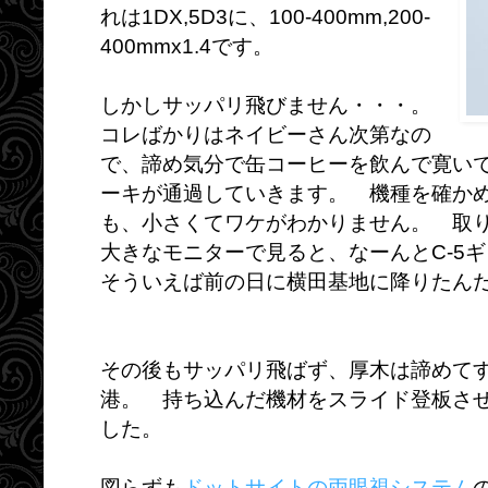
れは1DX,5D3に、100-400mm,200-
400mmx1.4です。
しかしサッパリ飛びません・・・。
コレばかりはネイビーさん次第なの
で、諦め気分で缶コーヒーを飲んで寛い
ーキが通過していきます。 機種を確かめる
も、小さくてワケがわかりません。 取
大きなモニターで見ると、なーんとC-5
そういえば前の日に横田基地に降りたん
その後もサッパリ飛ばず、厚木は諦めて
港。 持ち込んだ機材をスライド登板さ
した。
図らずも
ドットサイトの両眼視システム