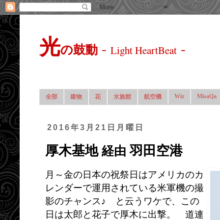
光
-
-
の鼓動
Light HeartBeat
Wiz
MisaQa
全部
建物
花
水族館
航空機
2016年3月21日月曜日
厚木基地
羽田空港
経由
月～金の日本の祝祭日はアメリカのカ
レンダーで運用されている米軍機の撮
影のチャンス♪ と云うワケで、この
日は太郎と花子で厚木に出撃。 道連