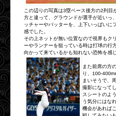
この辺りの写真は3塁ベース後方の2列目
方と違って、グラウンドが選手が近いっ、視
ッチャーやバッターを、上下いっぱいに
感でした。
その上ネットが無い位置なので視界もク
ーやランナーを狙っている時は打球の行
向かって来ているかも知れない恐怖を感
また前席の方
り、100-4
まいそうで、
撮影になって
スシートのよ
う気分にはな
機会があれば
戦してみたい