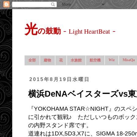
光
-
-
の鼓動
Light HeartBeat
Wiz
MisaQa
全部
建物
花
水族館
航空機
2015年8月19日水曜日
横浜DeNAベイスターズvs
『YOKOHAMA STAR☆NIGHT』の
に引かれて観戦♪ ただしいつものボック
の内野スタンド席です。
道連れは1DX,5D3,X7に、SIGMA 18-250