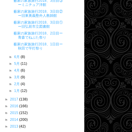
薮家の家族旅行2018、3日目③
ーミニチュア洋館
薮家の家族旅行2018、3日目②
ー旧東奥義塾外人教師館
薮家の家族旅行2018、3日目①
ー旧弘前市立図書館
薮家の家族旅行2018、2日目ー
青森でねぶた祭り
薮家の家族旅行2018、1日目ー
秋田で竿灯祭り
►
6月
(8)
►
5月
(11)
►
4月
(6)
►
3月
(9)
►
2月
(4)
►
1月
(12)
►
2017
(138)
►
2016
(166)
►
2015
(152)
►
2014
(200)
►
2013
(42)