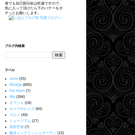
者でも自己顕示欲は旺盛ですので、
気に入って頂けたら下のバナーをポ
チっとお願いします。
ブログ内検索
ラベル
Junie
(55)
MisaQa
(665)
Par Avion
(7)
Wiz
(394)
オブジェ
(18)
カメラやレンズ
(64)
グルメ
(40)
ミュージアム
(27)
羽田空港
(7)
横浜イングリッシュガーデン
(10)