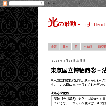
光
-
の鼓動
Light Heart
全部
建物
花
水族館
航空
2018年8月18日土曜日
東京国立博物館②－
東京国立博物館には常設展示が行われて
す。 この日はまだ一度も訪れた事のな
法隆寺宝物館
明治11年(1878)に奈良・法隆寺
ています。これらの文化財は、正倉