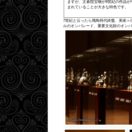
ますが、正倉院宝物が8世紀の作品が
まれていることが大きな特色です。
7世紀と云ったら飛鳥時代終盤、美術＝
ルのオンパレード、重要文化財のオンパ