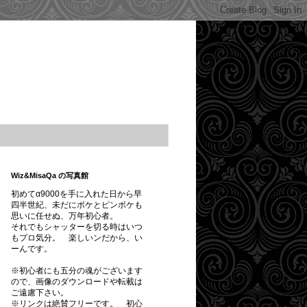
Wiz&MisaQa の写真館
初めてα9000を手に入れた日から早
四半世紀、未だにボケとピンボケも
思いに任せぬ、万年初心者。
それでもシャッターを切る時はいつ
もプロ気分。 楽しいンだから、い
ーんです。
※初心者にも五分の魂がございます
ので、画像のダウンロードや転載は
ご遠慮下さい。
※
リンクは絶賛フリーです。
初心