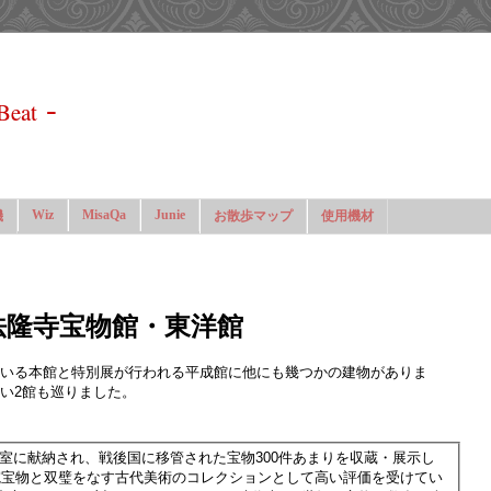
-
Beat
Wiz
MisaQa
Junie
機
お散歩マップ
使用機材
法隆寺宝物館・東洋館
いる本館と特別展が行われる平成館に他にも幾つかの建物がありま
い2館も巡りました。
から皇室に献納され、戦後国に移管された宝物300件あまりを収蔵・展示し
院宝物と双璧をなす古代美術のコレクションとして高い評価を受けてい