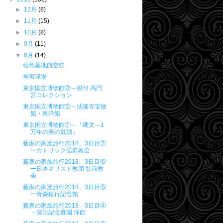
►
12月
(8)
►
11月
(15)
►
10月
(8)
►
9月
(11)
▼
8月
(14)
松島基地航空祭
神宮球場
東京国立博物館③－根付 高円
宮コレクション
東京国立博物館②－法隆寺宝物
館・東洋館
東京国立博物館①－「縄文―1
万年の美の鼓動」
薮家の家族旅行2018、3日目⑦
ーカトリック弘前教会
薮家の家族旅行2018、3日目⑥
ー日本キリスト教団 弘前教
会
薮家の家族旅行2018、3日目⑤
ー青森銀行記念館
薮家の家族旅行2018、3日目④
－藤田記念庭園 洋館