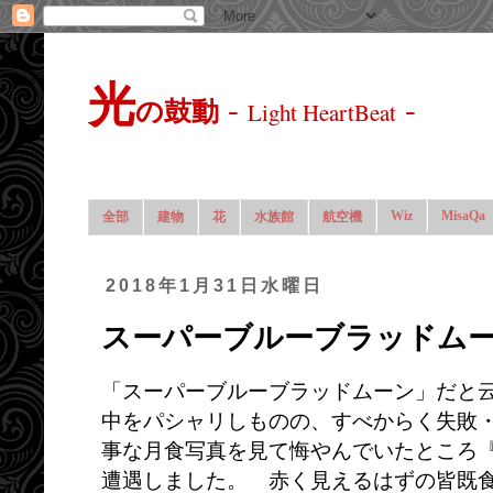
光
-
-
の鼓動
Light HeartBeat
Wiz
MisaQa
全部
建物
花
水族館
航空機
2018年1月31日水曜日
スーパーブルーブラッドム
「スーパーブルーブラッドムーン」だと
中をパシャリしものの、すべからく失敗・
事な月食写真を見て悔やんでいたところ
遭遇しました。 赤く見えるはずの皆既