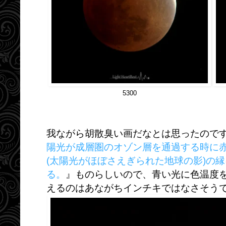
5300
我ながら胡散臭い画だなとは思ったので
陽光が成層圏のオゾン層を通過する時に
(太陽光がほぼさえぎられた地球の影)の
る。
』ものらしいので、青い光に色温度
えるのはあながちインチキではなさそう