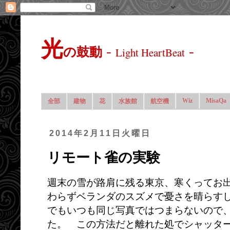
光
-
-
の鼓動
Light HeartBeat
Wiz
MisaQa
全部
建物
花
水族館
航空機
2014年2月11日火曜日
リモート雀の実験
週末の雪が路肩に残る東京、寒くってお
わらずベランダのスズメで憂さを晴らす
でもいつも同じ写真ではつまらないので
た。 この方法だと離れた処でシャッタ