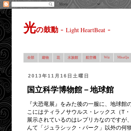
光
-
-
の鼓動
Light HeartBeat
Wiz
MisaQa
全部
建物
花
水族館
航空機
2013年11月16日土曜日
国立科学博物館－地球館
『大恐竜展』をみた後の一服に、地球館
こにはティラノサウルス・レックス（T
展示されているのはレプリカなのですが
んて「ジュラシック・パーク」以外の何