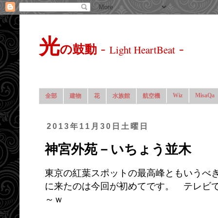
光
-
-
の鼓動
Light HeartBeat
Wiz
MisaQa
全部
建物
花
水族館
航空機
2013年11月30日土曜日
神宮外苑－いちょう並木
東京の紅葉スポットの最高峰ともいうべ
に来たのは今回が初めてです。 テレビ
～ｗ