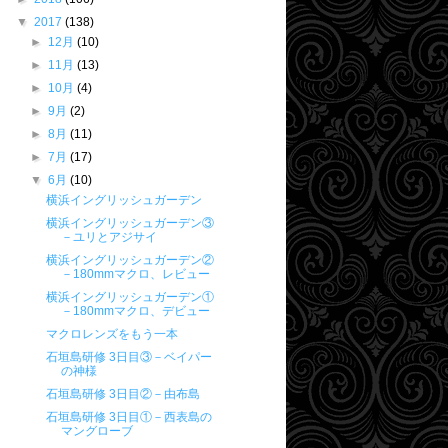
▼
2017
(138)
►
12月
(10)
►
11月
(13)
►
10月
(4)
►
9月
(2)
►
8月
(11)
►
7月
(17)
▼
6月
(10)
横浜イングリッシュガーデン
横浜イングリッシュガーデン③
－ユリとアジサイ
横浜イングリッシュガーデン②
－180mmマクロ、レビュー
横浜イングリッシュガーデン①
－180mmマクロ、デビュー
マクロレンズをもう一本
石垣島研修 3日目③－ベイパー
の神様
石垣島研修 3日目②－由布島
石垣島研修 3日目①－西表島の
マングローブ