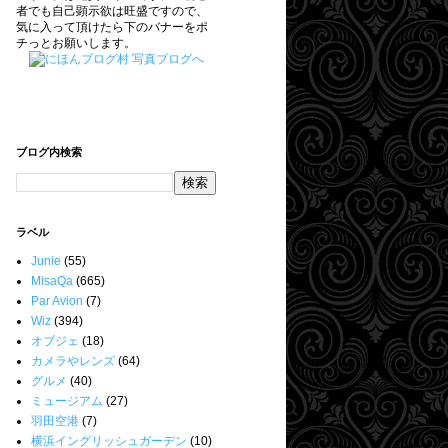
者でも自己顕示欲は旺盛ですので、
気に入って頂けたら下のバナーをポ
チっとお願いします。
ブログ内検索
ラベル
Junie
(55)
MisaQa
(665)
Par Avion
(7)
Wiz
(394)
オブジェ
(18)
カメラやレンズ
(64)
グルメ
(40)
ミュージアム
(27)
羽田空港
(7)
横浜イングリッシュガーデン
(10)