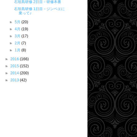
石垣島研修 2日目－研修本番
石垣島研修 1日目－ジンベエに
乗って♪
►
5月
(20)
►
4月
(19)
►
3月
(17)
►
2月
(7)
►
1月
(8)
►
2016
(166)
►
2015
(152)
►
2014
(200)
►
2013
(42)