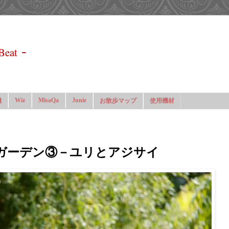
-
Beat
Wiz
MisaQa
Junie
機
お散歩マップ
使用機材
ガーデン③－ユリとアジサイ