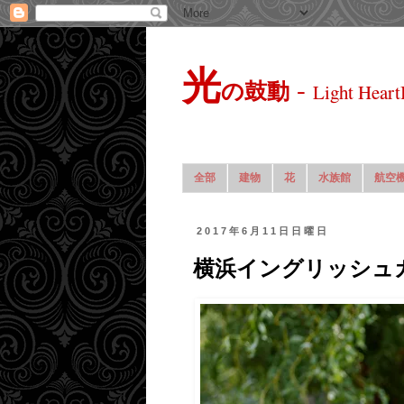
光
-
の鼓動
Light Heart
全部
建物
花
水族館
航空
2017年6月11日日曜日
横浜イングリッシュ