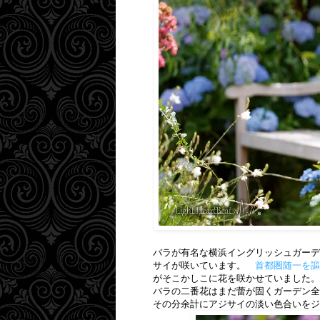
バラが有名な横浜イングリッシュガーデ
サイが咲いています。
首都圏随一を謳
がそこかしこに花を咲かせていました。
バラの二番花はまだ蕾が固くガーデン全
その分余計にアジサイの淡い色合いをジ