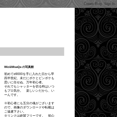
Wiz&MisaQa の写真館
初めてα9000を手に入れた日から早
四半世紀、未だにボケとピンボケも
思いに任せぬ、万年初心者。
それでもシャッターを切る時はいつ
もプロ気分。 楽しいンだから、い
ーんです。
※初心者にも五分の魂がございます
ので、画像のダウンロードや転載は
ご遠慮下さい。
※
リンクは絶賛フリーです。
初心