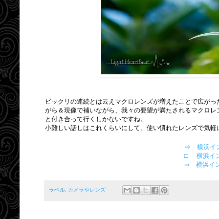
ビックリの連続とは云えマクロレンズが増えたことで広がっ
がら＆現像で補いながら、我々の要望が満たされるマクロレン
と付き合って行くしかないですね。
小難しい話しはこれくらいにして、使い慣れたレンズで気軽
⇒ 横浜イ
□ 横浜イ
⇒ 横浜イ
ラベル:
カメラやレンズ