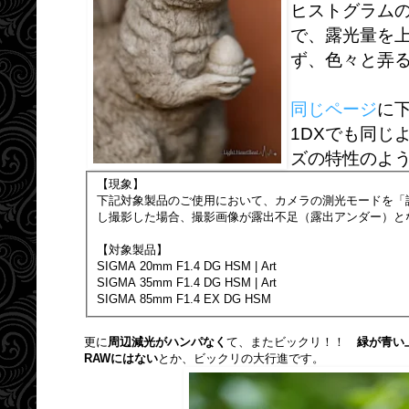
ヒストグラム
で、露光量を
ず、色々と弄
同じページ
に
1DXでも同じ
ズの特性のよ
【現象】
下記対象製品のご使用において、カメラの測光モードを「
し撮影した場合、撮影画像が露出不足（露出アンダー）と
【対象製品】
SIGMA 20mm F1.4 DG HSM | Art
SIGMA 35mm F1.4 DG HSM | Art
SIGMA 85mm F1.4 EX DG HSM
更に
周辺減光がハンパなく
て、またビックリ！！
緑が青い
RAWにはない
とか、ビックリの大行進です。