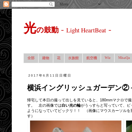
光
-
-
の鼓動
Light HeartBeat
Wiz
MisaQa
全部
建物
花
水族館
航空機
2017年6月11日日曜日
横浜イングリッシュガーデン②－
帰宅して本日の撮って出しを見ていると、180mmマクロで
す。 左の画像では
白い光の輪
がうっすらと写っていて、ビ
ようになっていてビックリ！！ （画像にマウスカーソルを
す）