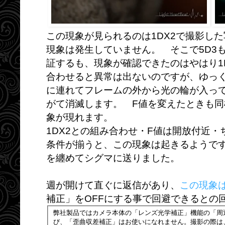
この現象が見られるのは1DX2で撮影した
現象は発生していません。 そこで5D3
証するも、現象が確認できたのはやはり1
合わせると異常は出ないのですが、ゆっ
に連れてフレームの外から光の輪が入っ
がて消滅します。 F値を変えたときも
象が現れます。
1DX2との組み合わせ・F値は開放付近
条件が揃うと、この現象は起きるようで
を纏めてシグマに送りました。
週が開けて直ぐに返信があり、
この現象
補正」をOFFにする事で回避できるとの
弊社製品ではカメラ本体の「レンズ光学補正」機能の「周
び、「歪曲収差補正」はお使いになれません。撮影の際は