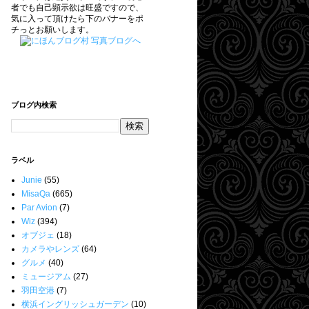
者でも自己顕示欲は旺盛ですので、
気に入って頂けたら下のバナーをポ
チっとお願いします。
ブログ内検索
ラベル
Junie
(55)
MisaQa
(665)
Par Avion
(7)
Wiz
(394)
オブジェ
(18)
カメラやレンズ
(64)
グルメ
(40)
ミュージアム
(27)
羽田空港
(7)
横浜イングリッシュガーデン
(10)