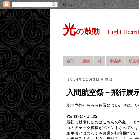
光
-
の鼓動
Light Heart
全部
建物
花
水族館
航空
2014年11月3日月曜日
入間航空祭－飛行展
基地内外どちらも位置についた頃に、い
YS-11FC・U-125
最初に登場したのはこちらの2機。 どちら
白のチェック模様がペイントされていま
軍用機とは言っても普通の旅客機だねー
を乗せるような大きな機体をこんなに傾