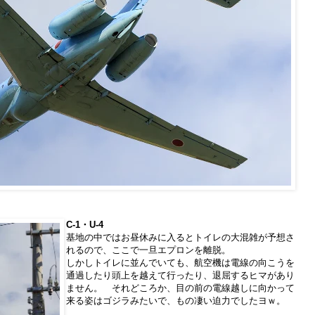
C-1・U-4
基地の中ではお昼休みに入るとトイレの大混雑が予想さ
れるので、ここで一旦エプロンを離脱。
しかしトイレに並んでいても、航空機は電線の向こうを
通過したり頭上を越えて行ったり、退屈するヒマがあり
ません。 それどころか、目の前の電線越しに向かって
来る姿はゴジラみたいで、もの凄い迫力でしたヨｗ。