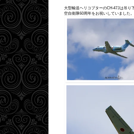
大型輸送ヘリコプターのCH-47Jは吊
空自衛隊60周年をお祝いしていました