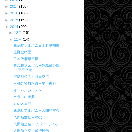
►
2017
(138)
►
2016
(166)
►
2015
(152)
▼
2014
(200)
►
12月
(15)
▼
11月
(14)
親馬鹿アルバム＠上野動物園
上野動物園
日本政府専用機
親馬鹿アルバム＠浮島町公園～
羽田空港
浮島町公園～羽田空港
首都外郭放水路－地下神殿
オーバルガーデン
カラスに惨敗
丸の内界隈
親馬鹿アルバム－入間航空祭
入間航空祭－帰投
入間航空祭－ブルーインパルス
入間航空祭－飛行展示