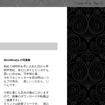
Wiz&MisaQa の写真館
初めてα9000を手に入れた日から早
四半世紀、未だにボケとピンボケも
思いに任せぬ、万年初心者。
それでもシャッターを切る時はいつ
もプロ気分。 楽しいンだから、い
ーんです。
※初心者にも五分の魂がございます
ので、画像のダウンロードや転載は
ご遠慮下さい。
※
リンクは絶賛フリーです。
初心