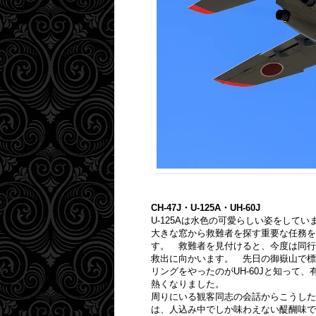
CH-47J・U-125A・UH-60J
U-125Aは水色の可愛らしい姿をして
大きな窓から救難者を探す重要な任務を
す。 救難者を見付けると、今度は同行す
救出に向かいます。 先日の御嶽山で標高
リングをやったのがUH-60Jと知って
熱くなりました。
周りにいる観客同志の会話からこうした
は、人込み中でしか味わえない醍醐味で