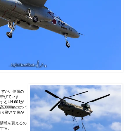
いますが、側面の
帯びていま
るUH-60Jが
3000mのホバ
、有り難さで胸が
情報を貰えるの
すｗ。