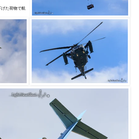
り下げた荷物で航
。