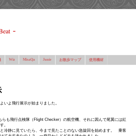
-
Beat
Wiz
MisaQa
Junie
機
お散歩マップ
使用機材
示
よいよ飛行展示が始まりました。
も飛行点検隊（Flight Checker）の航空機、それに因んで尾翼には紅
す。
と冷静に見ていたら、今まで見たことのない急旋回を始めます。 乗客
けて大丈夫なの！？ 一発目からドギモを抜かれました。