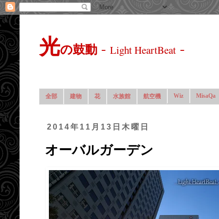
光
-
-
の鼓動
Light HeartBeat
Wiz
MisaQa
全部
建物
花
水族館
航空機
2014年11月13日木曜日
オーバルガーデン