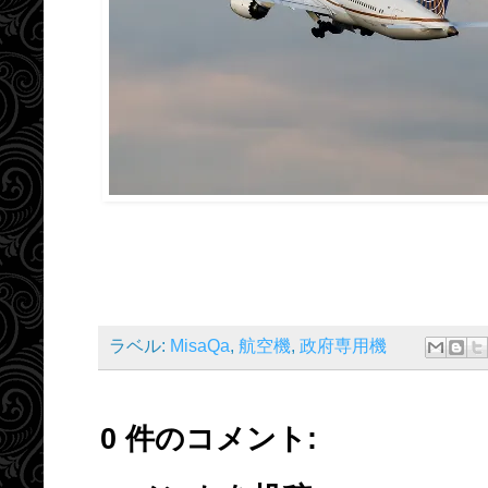
ラベル:
MisaQa
,
航空機
,
政府専用機
0 件のコメント: