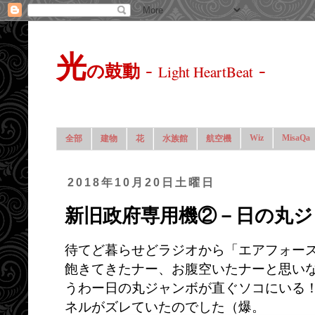
光
-
-
の鼓動
Light HeartBeat
Wiz
MisaQa
全部
建物
花
水族館
航空機
2018年10月20日土曜日
新旧政府専用機②－日の丸ジ
待てど暮らせどラジオから「エアフォー
飽きてきたナー、お腹空いたナーと思い
うわー日の丸ジャンボが直ぐソコにいる
ネルがズレていたのでした（爆。