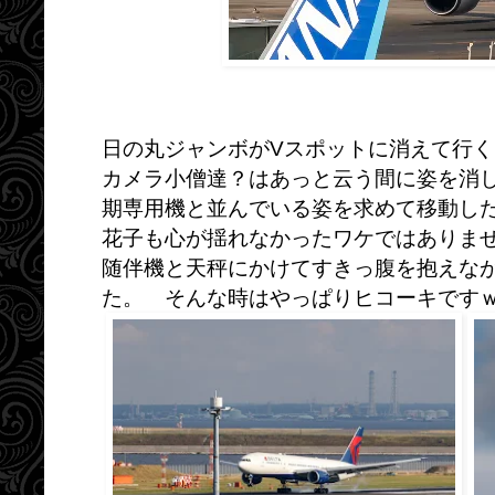
日の丸ジャンボがVスポットに消えて行
カメラ小僧達？はあっと云う間に姿を消
期専用機と並んでいる姿を求めて移動し
花子も心が揺れなかったワケではありま
随伴機と天秤にかけてすきっ腹を抱えな
た。 そんな時はやっぱりヒコーキです