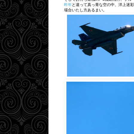
昨年
と違って真っ青な空の中、洋上迷彩
場合いたし方あるまい。