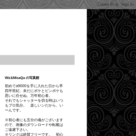
Wiz&MisaQa の写真館
初めてα9000を手に入れた日から早
四半世紀、未だにボケとピンボケも
思いに任せぬ、万年初心者。
それでもシャッターを切る時はいつ
もプロ気分。 楽しいンだから、い
ーんです。
※初心者にも五分の魂がございます
ので、画像のダウンロードや転載は
ご遠慮下さい。
※
リンクは絶賛フリーです。
初心