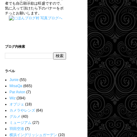
者でも自己顕示欲は旺盛ですので、
気に入って頂けたら下のバナーをポ
チっとお願いします。
ブログ内検索
ラベル
Junie
(55)
MisaQa
(665)
Par Avion
(7)
Wiz
(394)
オブジェ
(18)
カメラやレンズ
(64)
グルメ
(40)
ミュージアム
(27)
羽田空港
(7)
横浜イングリッシュガーデン
(10)