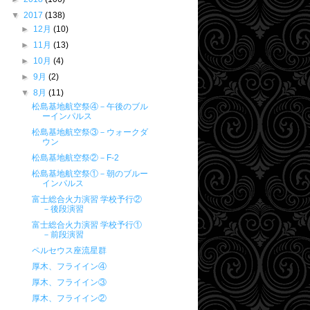
▼
2017
(138)
►
12月
(10)
►
11月
(13)
►
10月
(4)
►
9月
(2)
▼
8月
(11)
松島基地航空祭④－午後のブル
ーインパルス
松島基地航空祭③－ウォークダ
ウン
松島基地航空祭②－F-2
松島基地航空祭①－朝のブルー
インパルス
富士総合火力演習 学校予行②
－後段演習
富士総合火力演習 学校予行①
－前段演習
ペルセウス座流星群
厚木、フライイン④
厚木、フライイン③
厚木、フライイン②