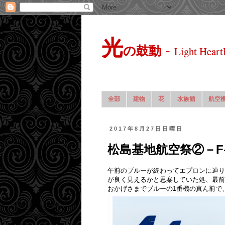
光
-
の鼓動
Light Heart
全部
建物
花
水族館
航空
2017年8月27日日曜日
松島基地航空祭②－F-
午前のブルーが終わってエプロンに辿り
が良く見えるかと思案していた処、最前
おかげさまでブルーの1番機の真ん前で