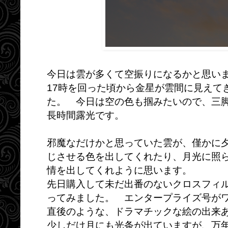
今日は雲が多くて空振りになるかと思い
17時を回った頃から金星が雲間に見えて
た。 今日は空の色も掴みたいので、三
長時間露光です。
邪魔なだけかと思っていた雲が、僅かに
じさせる色を出してくれたり、月光に照
情を出してくれように思います。
先日購入して未だ出番のないクロスフィ
ってみました。 エンタープライズ号が
直後のような、ドラマチックな絵の出
少しだけ月にも光条が出ていますが、万