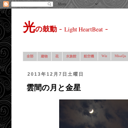
光
-
-
の鼓動
Light HeartBeat
Wiz
MisaQa
全部
建物
花
水族館
航空機
2013年12月7日土曜日
雲間の月と金星