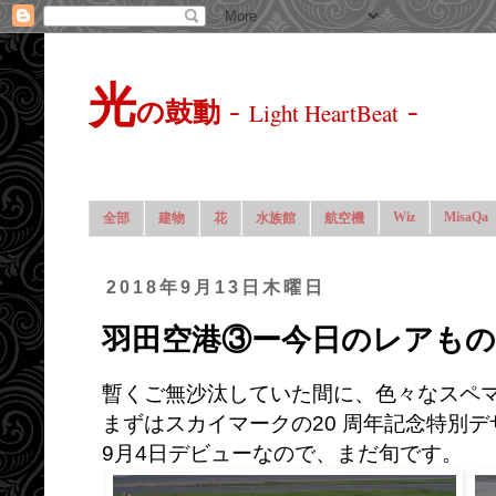
光
-
-
の鼓動
Light HeartBeat
Wiz
MisaQa
全部
建物
花
水族館
航空機
2018年9月13日木曜日
羽田空港③ー今日のレアもの
暫くご無沙汰していた間に、色々なスペ
まずはスカイマークの20 周年記念特別デ
9月4日デビューなので、まだ旬です。