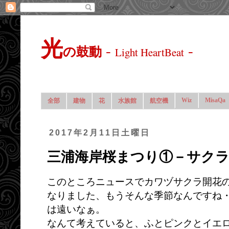
光
-
-
の鼓動
Light HeartBeat
Wiz
MisaQa
全部
建物
花
水族館
航空機
2017年2月11日土曜日
三浦海岸桜まつり①－サク
このところニュースでカワヅサクラ開花
なりました、もうそんな季節なんですね
は遠いなぁ。
なんて考えていると、ふとピンクとイエ