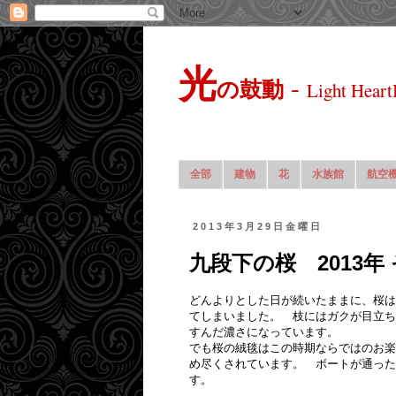
光
-
の鼓動
Light Heart
全部
建物
花
水族館
航空
2013年3月29日金曜日
九段下の桜 2013年
どんよりとした日が続いたままに、桜は
てしまいました。 枝にはガクが目立ち
すんだ濃さになっています。
でも桜の絨毯はこの時期ならではのお楽
め尽くされています。 ボートが通った
す。