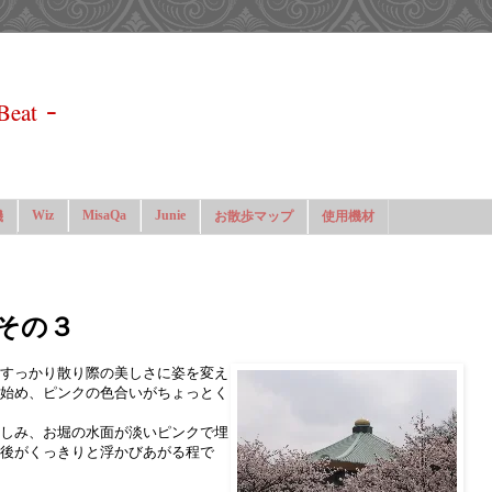
-
Beat
Wiz
MisaQa
Junie
機
お散歩マップ
使用機材
 その３
すっかり散り際の美しさに姿を変え
始め、ピンクの色合いがちょっとく
しみ、お堀の水面が淡いピンクで埋
後がくっきりと浮かびあがる程で