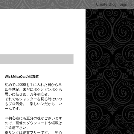
Wiz&MisaQa の写真館
初めてα9000を手に入れた日から早
四半世紀、未だにボケとピンボケも
思いに任せぬ、万年初心者。
それでもシャッターを切る時はいつ
もプロ気分。 楽しいンだから、い
ーんです。
※初心者にも五分の魂がございます
ので、画像のダウンロードや転載は
ご遠慮下さい。
※
リンクは絶賛フリーです。
初心