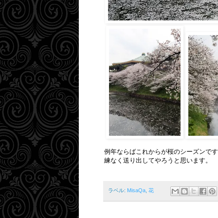
例年ならばこれからが桜のシーズンです
練なく送り出してやろうと思います。
ラベル:
MisaQa
,
花