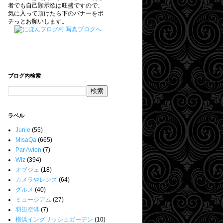
者でも自己顕示欲は旺盛ですので、
気に入って頂けたら下のバナーをポ
チっとお願いします。
ブログ内検索
ラベル
Junie
(55)
MisaQa
(665)
Par Avion
(7)
Wiz
(394)
オブジェ
(18)
カメラやレンズ
(64)
グルメ
(40)
ミュージアム
(27)
羽田空港
(7)
横浜イングリッシュガーデン
(10)