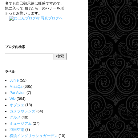
者でも自己顕示欲は旺盛ですので、
気に入って頂けたら下のバナーをポ
チっとお願いします。
ブログ内検索
ラベル
Junie
(55)
MisaQa
(665)
Par Avion
(7)
Wiz
(394)
オブジェ
(18)
カメラやレンズ
(64)
グルメ
(40)
ミュージアム
(27)
羽田空港
(7)
横浜イングリッシュガーデン
(10)