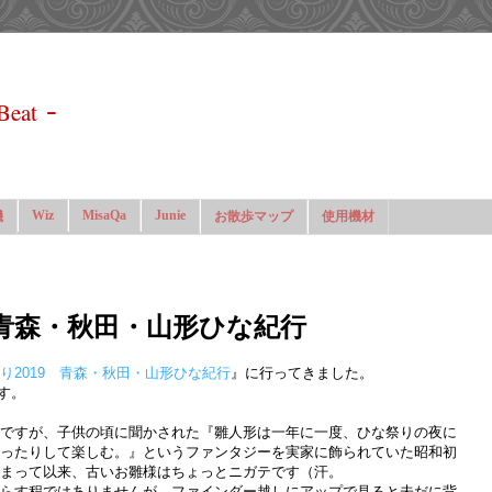
-
Beat
Wiz
MisaQa
Junie
機
お散歩マップ
使用機材
 青森・秋田・山形ひな紀行
り2019 青森・秋田・山形ひな紀行
』に行ってきました。
です。
ですが、子供の頃に聞かされた『雛人形は一年に一度、ひな祭りの夜に
ったりして楽しむ。』というファンタジーを実家に飾られていた昭和初
まって以来、古いお雛様はちょっとニガテです（汗。
らす程ではありませんが、ファインダー越しにアップで見ると未だに背