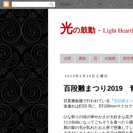
光
-
の鼓動
Light Heart
全部
建物
花
水族館
航空
2019年2月16日土曜日
百段雛まつり2019
目黒雅叙園で行われている『
百段雛まつ
道連れはEOS Rに、EF100mmマクロ
ひな祭りの頃の華やかさが大好きな花子
だけ自由になってごちそうを食べたり踊
期の髪の毛が乱れたお人形で想像してし
さすがにオトナになった今では視線を逸