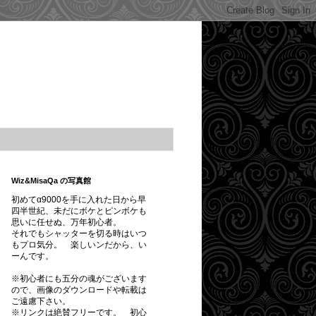
Wiz&MisaQa の写真館
初めてα9000を手に入れた日から早
四半世紀、未だにボケとピンボケも
思いに任せぬ、万年初心者。
それでもシャッターを切る時はいつ
もプロ気分。 楽しいンだから、い
ーんです。
※初心者にも五分の魂がございます
ので、画像のダウンロードや転載は
ご遠慮下さい。
※
リンクは絶賛フリーです。
初心