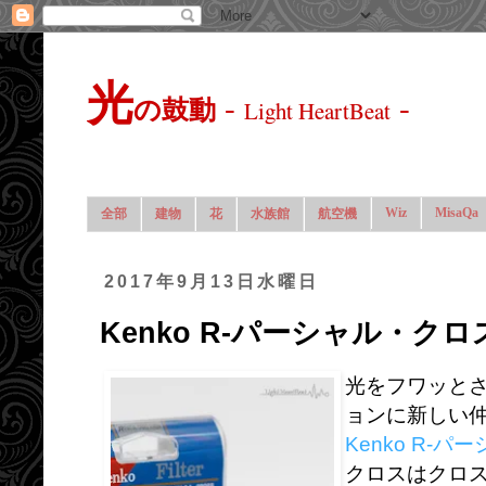
光
-
-
の鼓動
Light HeartBeat
Wiz
MisaQa
全部
建物
花
水族館
航空機
2017年9月13日水曜日
Kenko R-パーシャル・ク
光をフワッと
ョンに新しい
Kenko R-
クロスはクロス