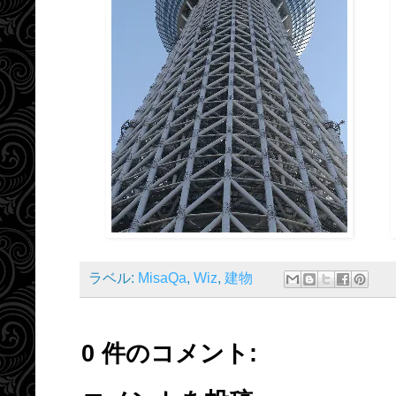
ラベル:
MisaQa
,
Wiz
,
建物
0 件のコメント: