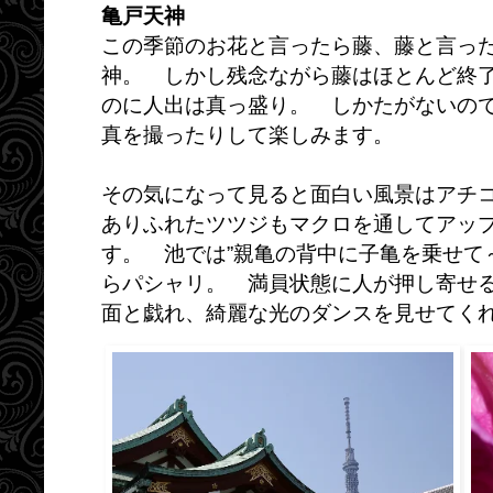
亀戸天神
この季節のお花と言ったら藤、藤と言っ
神。 しかし残念ながら藤はほとんど終
のに人出は真っ盛り。 しかたがないの
真を撮ったりして楽しみます。
その気になって見ると面白い風景はアチ
ありふれたツツジもマクロを通してアッ
す。 池では”親亀の背中に子亀を乗せて
らパシャリ。 満員状態に人が押し寄せ
面と戯れ、綺麗な光のダンスを見せてく