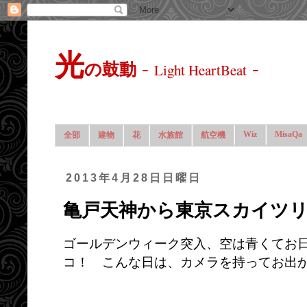
光
-
-
の鼓動
Light HeartBeat
Wiz
MisaQa
全部
建物
花
水族館
航空機
2013年4月28日日曜日
亀戸天神から東京スカイツ
ゴールデンウィーク突入、空は青くてお
コ！ こんな日は、カメラを持ってお出か