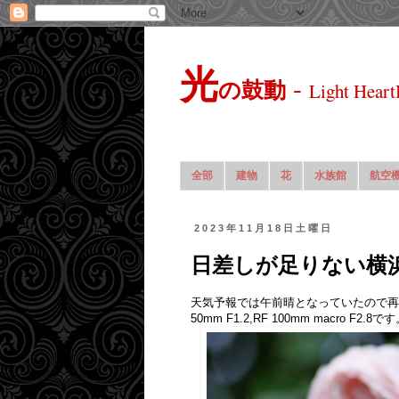
光
-
の鼓動
Light Heart
全部
建物
花
水族館
航空
2023年11月18日土曜日
日差しが足りない横
天気予報では午前晴となっていたので再
50mm F1.2,RF 100mm macro F2.8で