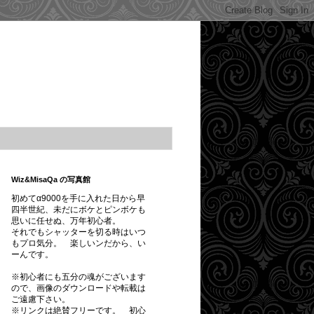
Wiz&MisaQa の写真館
初めてα9000を手に入れた日から早
四半世紀、未だにボケとピンボケも
思いに任せぬ、万年初心者。
それでもシャッターを切る時はいつ
もプロ気分。 楽しいンだから、い
ーんです。
※初心者にも五分の魂がございます
ので、画像のダウンロードや転載は
ご遠慮下さい。
※
リンクは絶賛フリーです。
初心