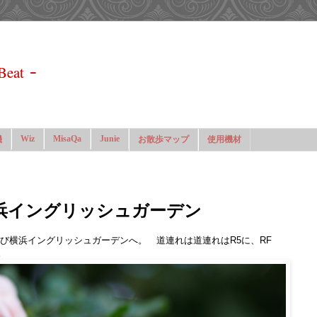
-
Beat
Wiz
MisaQa
Junie
機
お散歩マップ
使用機材
浜イングリッシュガーデン
び横浜イングリッシュガーデンへ。 道連れは道連れはR5に、RF
す。