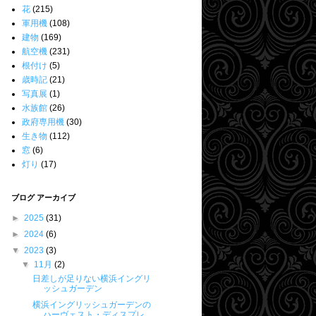
花
(215)
軍用機
(108)
建物
(169)
航空機
(231)
根付け
(5)
歳時記
(21)
写真展
(1)
水族館
(26)
政府専用機
(30)
生き物
(112)
窓
(6)
灯り
(17)
ブログ アーカイブ
►
2025
(31)
►
2024
(6)
▼
2023
(3)
▼
11月
(2)
日差しが足りない横浜イングリ
ッシュガーデン
横浜イングリッシュガーデンの
ハーヴェスト・ディスプレ