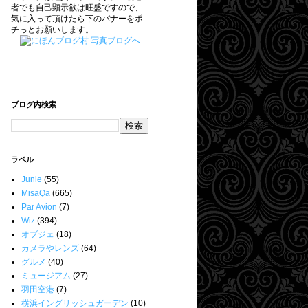
者でも自己顕示欲は旺盛ですので、
気に入って頂けたら下のバナーをポ
チっとお願いします。
ブログ内検索
ラベル
Junie
(55)
MisaQa
(665)
Par Avion
(7)
Wiz
(394)
オブジェ
(18)
カメラやレンズ
(64)
グルメ
(40)
ミュージアム
(27)
羽田空港
(7)
横浜イングリッシュガーデン
(10)